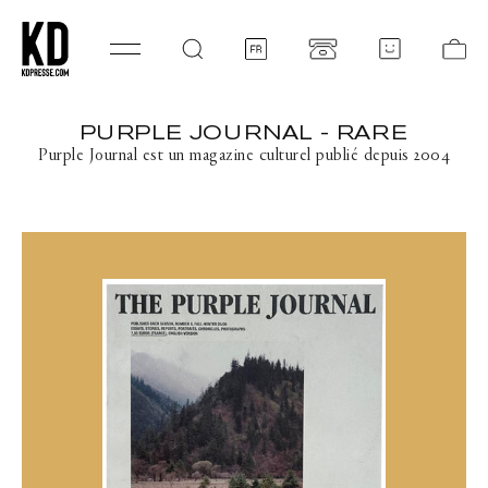
SKIP TO CONTENT
Log
Ca
in
PURPLE JOURNAL - RARE
C
O
Purple Journal est un magazine culturel publié depuis 2004
L
L
E
C
T
I
O
N
: