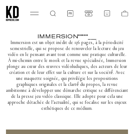
SKIP TO CONTENT
Log
Ca
in
IMMERSION*****___
C
O
Immersion est un objet inédit de 136 pages, à la périodicité
L
semestrielle, qui se propose de renouveler la lecture du jeu
L
vidéo en le pensant avant tout comme une pratique culturelle.
E
À mi-chemin entre le mook et la revue spécialisée, Immersion
C
plonge au cœur des œuvres vidéoludiques, des acteurs de leur
T
création et de leur effet sur la culture et sur la société́. Avec
I
une maquette soignée, qui privilégie les propositions
O
graphiques originales et la clarté́ du propos, la revue
N
ambitionne à développer une démarche critique se différenciant
:
de la presse jeu vidéo classique. Elle adopte pour cela une
approche détachée de l’actualité, qui se focalise sur les enjeux
esthétiques de ce médium.